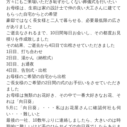
方々にもご来場いただき恥ずかしくない葬儀式を行いたい
お母様は、生前は家の設計士で仲の良い大工さんに建てて
もらった自宅からとの希望
豪邸ではなく長女様と二人で暮らせる、必要最低限の広さ
がありました
ご逝去なされるまで、10日間毎日お会いし、その都度お見
積りを作成致しました
その結果、ご逝去から4日目で出棺させていただきました
1日目、打ち合わせ
2日目、湯かん（納棺式）
3日目、お通夜
4日目、告別式・出棺
お母様のご希望の自宅から出棺
ご長女様のご希望の2日間の式のお手伝いをさせていただき
ました
お母様は無類のお花好き、その中で一番大好きなお花、そ
れは「向日葵」
5月に「向日葵」・・・私はお花屋さんに確認何社も伺
い・・・難しいと
最後の一社、10数年ぶりに連絡しましたら、大きいのは時
期的に難しいけど手のひらサイズの向日葵でしたらありま