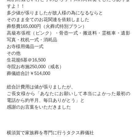
すよ！！
多少値が張りましたが故人様の為になるならと
そのまま全てのお花関連を依頼しました
葬祭費165,000円（火葬式特別プラン）
高級布張棺（ピンク）・骨壺一式・搬送料・霊柩車・遺影
写真・枕机一式・消耗品
お寺様用備品一式
その他
生花籠6基＠16,500
寺院お布施250,000（戒名）
葬儀総合計￥514,000
総合計費用は値が張りましたが、
ご長女様から「あなたにお願いして本当によかった最初の
電話から約半月、毎日ありがとう」と
感謝のお言葉をいただきました
横須賀で家族葬を専門に行うタクス葬儀社