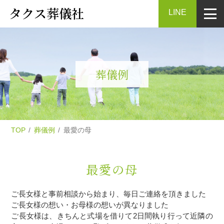
タクス葬儀社
LINE
葬儀例
TOP
葬儀例
最愛の母
最愛の母
ご長女様と事前相談から始まり、毎日ご連絡を頂きました
ご長女様の想い・お母様の想いが異なりました
ご長女様は、きちんと式場を借りて2日間執り行って近隣の