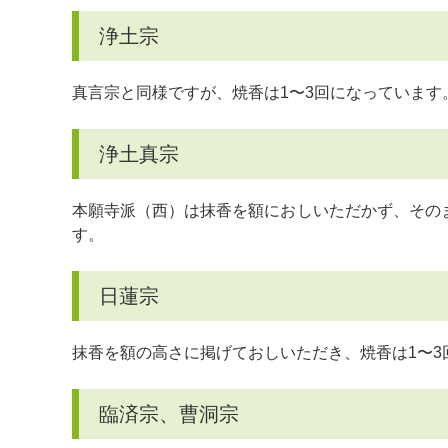
浄土宗
真言宗と同様ですが、焼香は1〜3回になっています
浄土真宗
本願寺派（西）は抹香を額におしいただかず、その
す。
日蓮宗
抹香を額の高さに掲げておしいただき、焼香は1〜3
臨済宗、曹洞宗