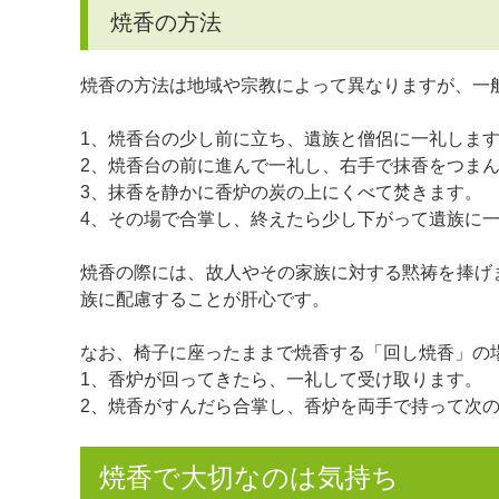
焼香の方法
焼香の方法は地域や宗教によって異なりますが、一
1、焼香台の少し前に立ち、遺族と僧侶に一礼しま
2、焼香台の前に進んで一礼し、右手で抹香をつま
3、抹香を静かに香炉の炭の上にくべて焚きます。
4、その場で合掌し、終えたら少し下がって遺族に
焼香の際には、故人やその家族に対する黙祷を捧げ
族に配慮することが肝心です。
なお、椅子に座ったままで焼香する「回し焼香」の
1、香炉が回ってきたら、一礼して受け取ります。
2、焼香がすんだら合掌し、香炉を両手で持って次
焼香で大切なのは気持ち