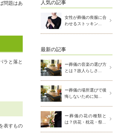
人気の記事
ば問題はあ
女性が葬儀の喪服に合
わせるストッキン...
最新の記事
パラと落と
ー葬儀の音楽の選び方
とは？故人らしさ...
ー葬儀の場所選びで後
悔しないために知...
ー葬儀の花の種類と
は？供花・枕花・祭...
を表すもの