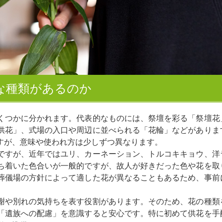
な種類があるのか
くつかに分かれます。代表的なものには、祭壇を彩る「祭壇花
供花」、式場の入口や周辺に並べられる「花輪」などがありま
すが、意味や使われ方は少しずつ異なります。
ですが、近年ではユリ、カーネーション、トルコキキョウ、洋
ち着いた色合いが一般的ですが、故人が好きだった色や花を取
葬儀場の方針によって適した花が異なることもあるため、事前
謝や別れの気持ちを表す役割があります。そのため、花の種類
「遺族への配慮」を意識すると安心です。特に初めて供花を手