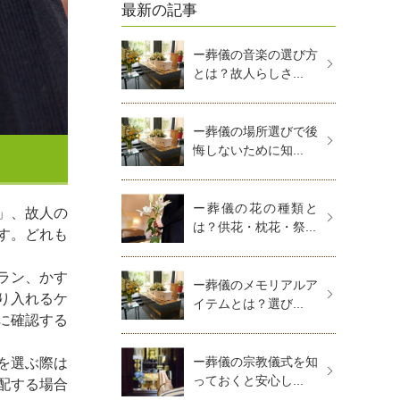
最新の記事
ー葬儀の音楽の選び方
とは？故人らしさ...
ー葬儀の場所選びで後
悔しないために知...
ー葬儀の花の種類と
」、故人の
は？供花・枕花・祭...
す。どれも
ラン、かす
ー葬儀のメモリアルア
り入れるケ
イテムとは？選び...
に確認する
ー葬儀の宗教儀式を知
を選ぶ際は
っておくと安心し...
配する場合