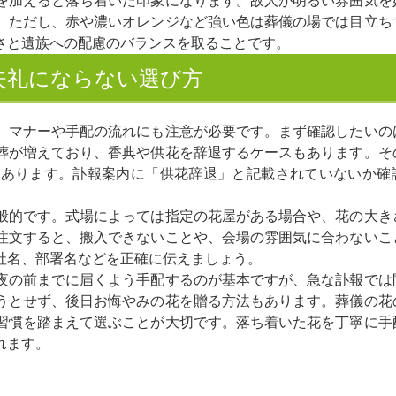
を加えると落ち着いた印象になります。故人が明るい雰囲気を
。ただし、赤や濃いオレンジなど強い色は葬儀の場では目立ち
さと遺族への配慮のバランスを取ることです。
失礼にならない選び方
、マナーや手配の流れにも注意が必要です。まず確認したいの
葬が増えており、香典や供花を辞退するケースもあります。そ
があります。訃報案内に「供花辞退」と記載されていないか確
般的です。式場によっては指定の花屋がある場合や、花の大き
注文すると、搬入できないことや、会場の雰囲気に合わないこ
社名、部署名などを正確に伝えましょう。
夜の前までに届くよう手配するのが基本ですが、急な訃報では
うとせず、後日お悔やみの花を贈る方法もあります。葬儀の花
習慣を踏まえて選ぶことが大切です。落ち着いた花を丁寧に手
れます。