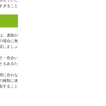
好んでいた
すぎること
は、遺族が
の場合に無
認しましょ
さ・色合い
ともあるた
間に合わな
の種類に迷
配すること